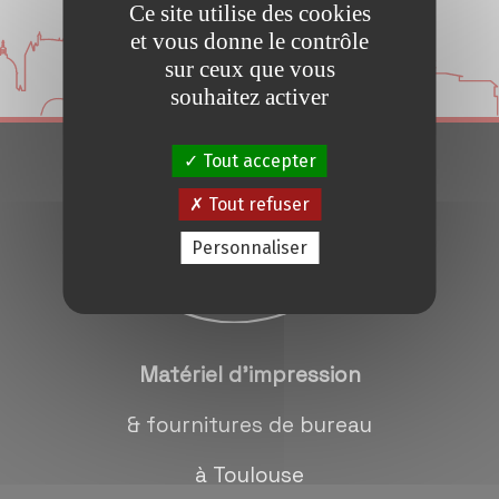
Ce site utilise des cookies
Conseils et Astuces
et vous donne le contrôle
sur ceux que vous
Devis en 24H
souhaitez activer
Tout accepter
Notre métier
Tout refuser
Contact/magasins
Personnaliser
Matériel d'impression
& fournitures de bureau
à Toulouse