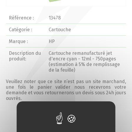
Actualités 2020 et avant
Référence :
13478
Divers
Catégorie :
Cartouche
Marque :
HP
Produits
Description du
Cartouche remanufacturé jet
Professionnels
produit:
d'encre cyan - 12ml - 750pages
(estimation à 5% de remplissage
de la feuille)
Particuliers
Veuillez noter que ce site n’est pas un site marchand,
une fois le panier valider nous recevrons votre
Catalogue
demande et vous retournerons un devis sous 24h jours
ouvrés.
Analyse des besoins
Ajouter au devis
Analyse de vos besoins