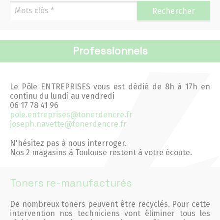
Navigation
Rechercher
Accueil
Professionnels
Mascottes
Actualités 2026
Le Pôle ENTREPRISES vous est dédié de 8h à 17h en
continu du lundi au vendredi
06 17 78 41 96
Actualités 2025
pole.entreprises@tonerdencre.fr
joseph.navette@tonerdencre.fr
Actualités 2024
N'hésitez pas à nous interroger.
Nos 2 magasins à Toulouse restent à votre écoute.
Actualités 2023
Actualités 2022
Toners re-manufacturés
De nombreux toners peuvent être recyclés. Pour cette
Actualités 2021
intervention nos techniciens vont éliminer tous les