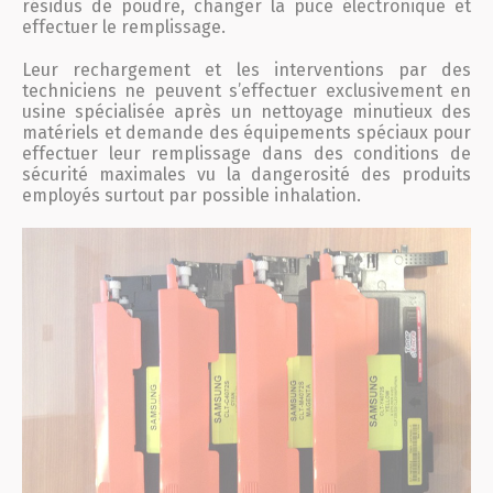
résidus de poudre, changer la puce électronique et
Actualités 2020 et avant
effectuer le remplissage.
Leur rechargement et les interventions par des
Divers
techniciens ne peuvent s’effectuer exclusivement en
usine spécialisée après un nettoyage minutieux des
matériels et demande des équipements spéciaux pour
effectuer leur remplissage dans des conditions de
Produits
sécurité maximales vu la dangerosité des produits
employés surtout par possible inhalation.
Professionnels
Particuliers
Catalogue
Analyse des besoins
Analyse de vos besoins