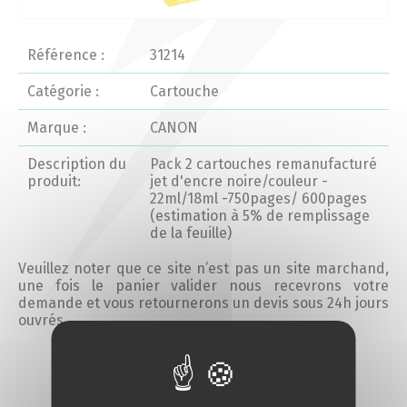
Actualités 2020 et avant
Référence :
31214
Divers
Catégorie :
Cartouche
Marque :
CANON
Produits
Description du
Pack 2 cartouches remanufacturé
Professionnels
produit:
jet d'encre noire/couleur -
22ml/18ml -750pages/ 600pages
(estimation à 5% de remplissage
Particuliers
de la feuille)
Veuillez noter que ce site n’est pas un site marchand,
Catalogue
une fois le panier valider nous recevrons votre
demande et vous retournerons un devis sous 24h jours
ouvrés.
Analyse des besoins
Ajouter au devis
Analyse de vos besoins