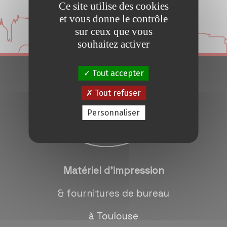
Ce site utilise des cookies
Conseils et Astuces
et vous donne le contrôle
sur ceux que vous
Devis en 24H
souhaitez activer
Tout accepter
Notre métier
Tout refuser
Contact/magasins
Personnaliser
Matériel d'impression
& fournitures de bureau
à Toulouse