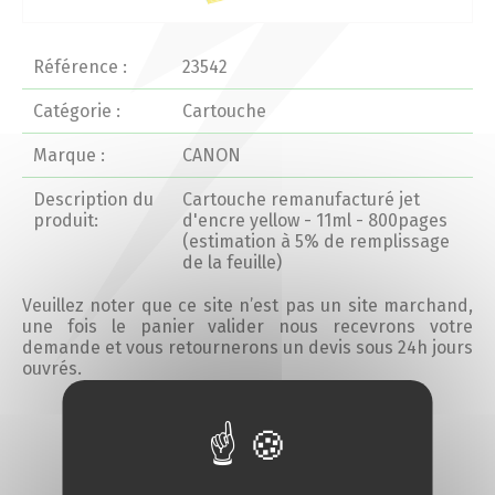
Actualités 2020 et avant
Référence :
23542
Divers
Catégorie :
Cartouche
Marque :
CANON
Produits
Description du
Cartouche remanufacturé jet
Professionnels
produit:
d'encre yellow - 11ml - 800pages
(estimation à 5% de remplissage
de la feuille)
Particuliers
Veuillez noter que ce site n’est pas un site marchand,
une fois le panier valider nous recevrons votre
Catalogue
demande et vous retournerons un devis sous 24h jours
ouvrés.
Analyse des besoins
Ajouter au devis
Analyse de vos besoins