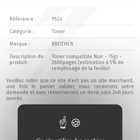
Actualités 2020 et avant
Référence :
9524
Divers
Catégorie :
Toner
Marque :
BROTHER
Produits
Description du
Toner compatible Noir - 75gr -
Professionnels
produit:
2600pages (estimation à 5% de
remplissage de la feuille)
Particuliers
Veuillez noter que ce site n’est pas un site marchand,
une fois le panier valider nous recevrons votre
demande et vous retournerons un devis sous 24h jours
Catalogue
ouvrés.
Ajouter au devis
Analyse des besoins
Analyse de vos besoins