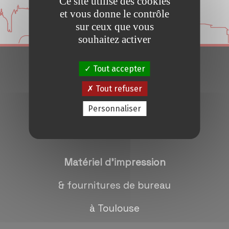
Ce site utilise des cookies
Conseils et Astuces
et vous donne le contrôle
sur ceux que vous
Devis en 24H
souhaitez activer
Tout accepter
Notre métier
Tout refuser
Contact/magasins
Personnaliser
Matériel d'impression
& fournitures de bureau
à Toulouse