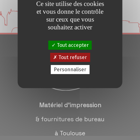
Ce site utilise des cookies
Conseils et Astuces
et vous donne le contrôle
sur ceux que vous
Devis en 24H
souhaitez activer
Tout accepter
Notre métier
Tout refuser
Contact/magasins
Personnaliser
Matériel d'impression
& fournitures de bureau
à Toulouse