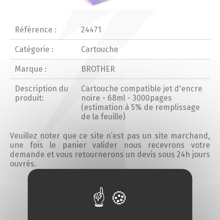
Actualités 2020 et avant
Référence :
24471
Divers
Catégorie :
Cartouche
Marque :
BROTHER
Produits
Description du
Cartouche compatible jet d'encre
Professionnels
produit:
noire - 68ml - 3000pages
(estimation à 5% de remplissage
de la feuille)
Particuliers
Veuillez noter que ce site n’est pas un site marchand,
une fois le panier valider nous recevrons votre
Catalogue
demande et vous retournerons un devis sous 24h jours
ouvrés.
Analyse des besoins
Ajouter au devis
Analyse de vos besoins